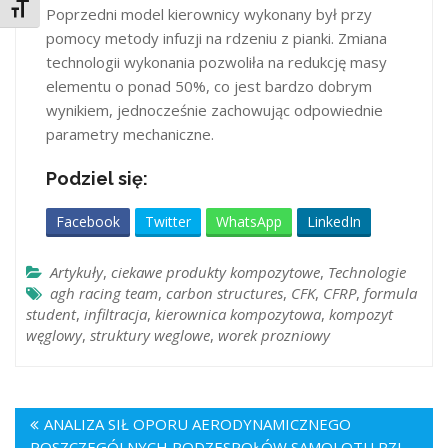
Toggle Font size
Poprzedni model kierownicy wykonany był przy
pomocy metody infuzji na rdzeniu z pianki. Zmiana
technologii wykonania pozwoliła na redukcję masy
elementu o ponad 50%, co jest bardzo dobrym
wynikiem, jednocześnie zachowując odpowiednie
parametry mechaniczne.
Podziel się:
Facebook
Twitter
WhatsApp
LinkedIn
Artykuły
,
ciekawe produkty kompozytowe
,
Technologie
agh racing team
,
carbon structures
,
CFK
,
CFRP
,
formula
student
,
infiltracja
,
kierownica kompozytowa
,
kompozyt
węglowy
,
struktury weglowe
,
worek prozniowy
ANALIZA SIŁ OPORU AERODYNAMICZNEGO
POSZCZEGÓLNYCH PODZESPOŁÓW SAMOLOTU PZL