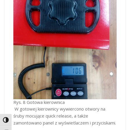
Rys. 8 Gotowa kierownica
W gotowej kierownicy wywiercono otwory na
śruby mocujące quick release, a także
Toggle High Contrast
zamontowano panel z wyświetlaczem i przyciskami.