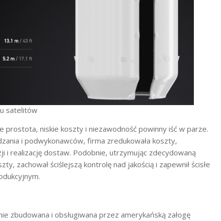
u satelitów
e prostota, niskie koszty i niezawodność powinny iść w parze.
dzania i podwykonawców, firma zredukowała koszty,
i i realizację dostaw. Podobnie, utrzymując zdecydowaną
ty, zachował ściślejszą kontrolę nad jakością i zapewnił ścisłe
odukcyjnym.
nie zbudowana i obsługiwana przez amerykańską załogę