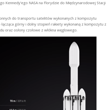
ego Kennedy’ego NASA na Florydzie do Międzynarodowej Stacji
ronnych do transportu satelitów wykonanych z kompozytu
e łącząca górny i dolny stopień rakiety wykonaną z kompozytu z
odu oraz osłony czołowe z włókna węglowego.