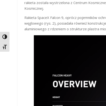
rakieta została wystrzelona z Centrum Kosmiczn
Kosmicznej.
Rakieta SpaceX Falcon 9, oprócz pojemników och
węglowego (rys. 2), posiadała również konstrukcj
aluminiowego z rdzeniem o strukturze plastra mi
Toggle High Contrast
Toggle Font size