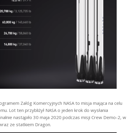
Programem Załóg Komercyjnych NASA to misja mająca na celu
u. Lot ten przybliżył NASA o jeden krok do wysłania
finalnie nastąpiło 30 maja 2020 podczas misji Crew Demo-2, w
wraz ze statkiem Dragon.