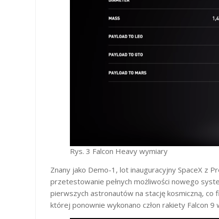
Rys. 3 Falcon Heavy wymiary
Znany jako Demo-1, lot inauguracyjny SpaceX z 
przetestowanie pełnych możliwości nowego system
pierwszych astronautów na stację kosmiczną, co 
której ponownie wykonano człon rakiety Falcon 9 