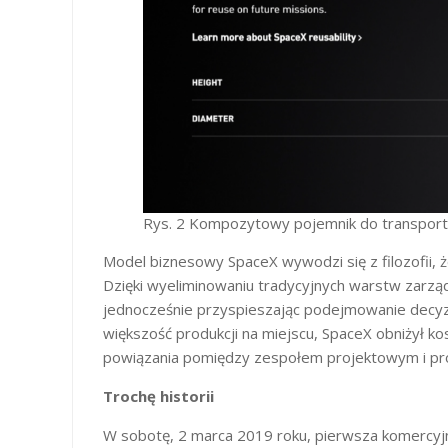
Rys. 2 Kompozytowy pojemnik do transport
Model biznesowy SpaceX wywodzi się z filozofii, ż
Dzięki wyeliminowaniu tradycyjnych warstw zarzą
jednocześnie przyspieszając podejmowanie decyzj
większość produkcji na miejscu, SpaceX obniżył kosz
powiązania pomiędzy zespołem projektowym i pr
Trochę historii
W sobotę, 2 marca 2019 roku, pierwsza komercyj