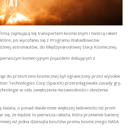
 firmą zajmującą się transportem kosmicznym i twórcą rakiet
 które, po wycofaniu się z Programu Wahadłowców
źniej astronautów, do Międzynarodowej Stacji Kosmicznej.
ę pierwszym komercyjnym pojazdem dokującym z
tęp do przestrzeni kosmicznej był ograniczony przez wysokie
ration Technologies Corp (SpaceX) przeredagowała zasady gry,
hnologie w celu zwiększenia niezawodności i obniżenia
tą świata, o ponad dwukrotnie większej ładowności niż prom
je się, że będzie to pierwsza rakieta, która przełamie barierę
 mniej niż jedna dziesiąta kosztów promu kosmicznego NASA.