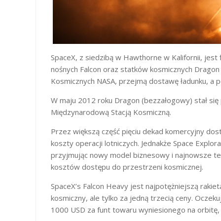
SpaceX, z siedzibą w Hawthorne w Kalifornii, jest
nośnych Falcon oraz statków kosmicznych Dragon
Kosmicznych NASA, przejmą dostawę ładunku, a pó
W maju 2012 roku Dragon (bezzałogowy) stał si
Międzynarodową Stacją Kosmiczną.
Przez większą część pięciu dekad komercyjny dos
koszty operacji lotniczych. Jednakże Space Explo
przyjmując nowy model biznesowy i najnowsze tec
kosztów dostępu do przestrzeni kosmicznej.
SpaceX’s Falcon Heavy jest najpotężniejszą rakie
kosmiczny, ale tylko za jedną trzecią ceny. Oczeku
1000 USD za funt towaru wyniesionego na orbitę,