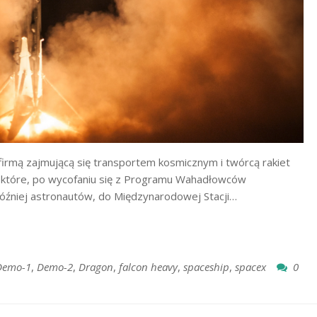
 firmą zajmującą się transportem kosmicznym i twórcą rakiet
 które, po wycofaniu się z Programu Wahadłowców
óźniej astronautów, do Międzynarodowej Stacji…
Demo-1
,
Demo-2
,
Dragon
,
falcon heavy
,
spaceship
,
spacex
0