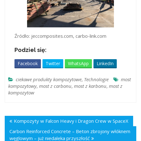
Źródło: jeccomposites.com, carbo-link.com
Podziel się:
Facebook
Twitter
WhatsApp
LinkedIn
ciekawe produkty kompozytowe
,
Technologie
most
kompozytowy
,
most z carbonu
,
most z karbonu
,
most z
kompozytow
Kompozyty w Falcon Heavy i Dragon Crew w SpaceX
Carbon Reinforced Concrete – Beton zbrojony włóknem
węglowym – już niedaleka przyszłość