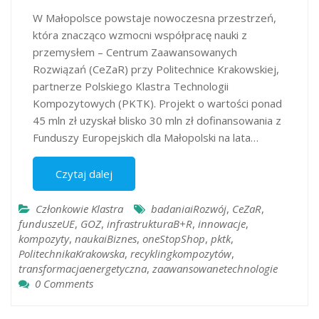
W Małopolsce powstaje nowoczesna przestrzeń,
która znacząco wzmocni współpracę nauki z
przemysłem – Centrum Zaawansowanych
Rozwiązań (CeZaR) przy Politechnice Krakowskiej,
partnerze Polskiego Klastra Technologii
Kompozytowych (PKTK). Projekt o wartości ponad
45 mln zł uzyskał blisko 30 mln zł dofinansowania z
Funduszy Europejskich dla Małopolski na lata…
Czytaj dalej
Członkowie Klastra
badaniaiRozwój
,
CeZaR
,
funduszeUE
,
GOZ
,
infrastrukturaB+R
,
innowacje
,
kompozyty
,
naukaiBiznes
,
oneStopShop
,
pktk
,
PolitechnikaKrakowska
,
recyklingkompozytów
,
transformacjaenergetyczna
,
zaawansowanetechnologie
0 Comments