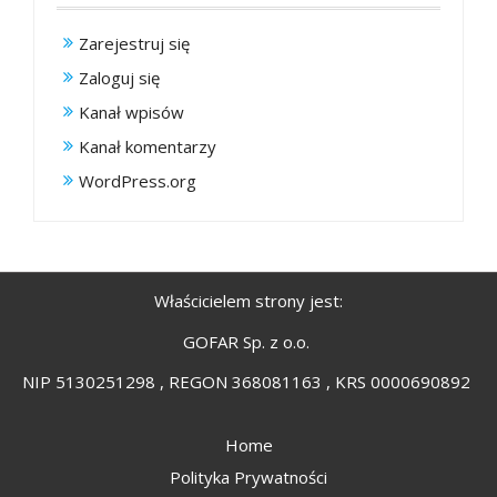
Zarejestruj się
Zaloguj się
Kanał wpisów
Kanał komentarzy
WordPress.org
Właścicielem strony jest:
GOFAR Sp. z o.o.
NIP 5130251298 , REGON 368081163 , KRS 0000690892
Home
Polityka Prywatności