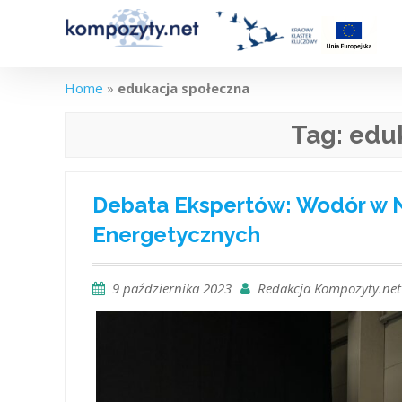
Skip
to
content
Home
»
edukacja społeczna
Tag:
edu
Debata Ekspertów: Wodór w 
Energetycznych
9 października 2023
Redakcja Kompozyty.net