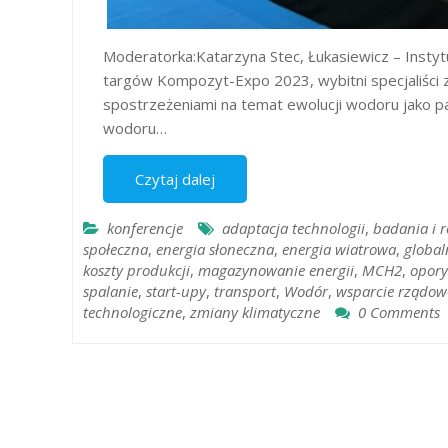
Moderatorka:Katarzyna Stec, Łukasiewicz – Instytu
targów Kompozyt-Expo 2023, wybitni specjaliści z
spostrzeżeniami na temat ewolucji wodoru jako p
wodoru…
Czytaj dalej
konferencje
adaptacja technologii
,
badania i 
społeczna
,
energia słoneczna
,
energia wiatrowa
,
global
koszty produkcji
,
magazynowanie energii
,
MCH2
,
opory
spalanie
,
start-upy
,
transport
,
Wodór
,
wsparcie rządow
technologiczne
,
zmiany klimatyczne
0 Comments