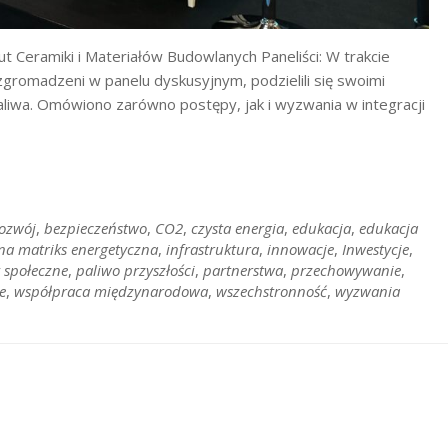
t Ceramiki i Materiałów Budowlanych Paneliści: W trakcie
gromadzeni w panelu dyskusyjnym, podzielili się swoimi
aliwa. Omówiono zarówno postępy, jak i wyzwania w integracji
rozwój
,
bezpieczeństwo
,
CO2
,
czysta energia
,
edukacja
,
edukacja
na matriks energetyczna
,
infrastruktura
,
innowacje
,
Inwestycje
,
 społeczne
,
paliwo przyszłości
,
partnerstwa
,
przechowywanie
,
e
,
współpraca międzynarodowa
,
wszechstronność
,
wyzwania