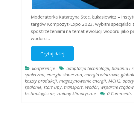
Moderatorka:Katarzyna Stec, Łukasiewicz – Instytu
targów Kompozyt-Expo 2023, wybitni specjaliści z
spostrzeżeniami na temat ewolucji wodoru jako p
wodoru…
Czytaj dalej
konferencje
adaptacja technologii
,
badania i 
społeczna
,
energia słoneczna
,
energia wiatrowa
,
global
koszty produkcji
,
magazynowanie energii
,
MCH2
,
opory
spalanie
,
start-upy
,
transport
,
Wodór
,
wsparcie rządow
technologiczne
,
zmiany klimatyczne
0 Comments