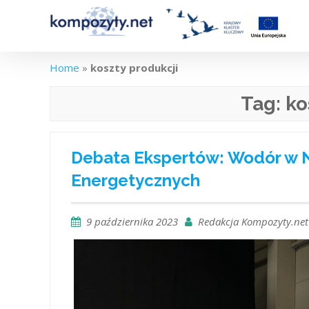
Skip
to
content
Home
»
koszty produkcji
Tag:
ko
Debata Ekspertów: Wodór w 
Energetycznych
9 października 2023
Redakcja Kompozyty.net