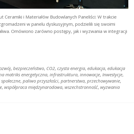
t Ceramiki i Materiałów Budowlanych Paneliści: W trakcie
gromadzeni w panelu dyskusyjnym, podzielili się swoimi
aliwa. Omówiono zarówno postępy, jak i wyzwania w integracji
rozwój
,
bezpieczeństwo
,
CO2
,
czysta energia
,
edukacja
,
edukacja
na matriks energetyczna
,
infrastruktura
,
innowacje
,
Inwestycje
,
 społeczne
,
paliwo przyszłości
,
partnerstwa
,
przechowywanie
,
e
,
współpraca międzynarodowa
,
wszechstronność
,
wyzwania