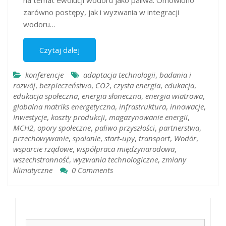
na temat ewolucji wodoru jako paliwa. Omówiono
zarówno postępy, jak i wyzwania w integracji
wodoru…
Czytaj dalej
konferencje
adaptacja technologii
,
badania i
rozwój
,
bezpieczeństwo
,
CO2
,
czysta energia
,
edukacja
,
edukacja społeczna
,
energia słoneczna
,
energia wiatrowa
,
globalna matriks energetyczna
,
infrastruktura
,
innowacje
,
Inwestycje
,
koszty produkcji
,
magazynowanie energii
,
MCH2
,
opory społeczne
,
paliwo przyszłości
,
partnerstwa
,
przechowywanie
,
spalanie
,
start-upy
,
transport
,
Wodór
,
wsparcie rządowe
,
współpraca międzynarodowa
,
wszechstronność
,
wyzwania technologiczne
,
zmiany
klimatyczne
0 Comments