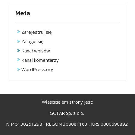
Meta
Zarejestruj się
Zaloguj się
Kanał wpisów
Kanał komentarzy
WordPress.org
Właścicielem strony jest:
GOFAR Sp. z o.o.
NIP 5130251298 , REGON 368081163 , KRS 0000690892