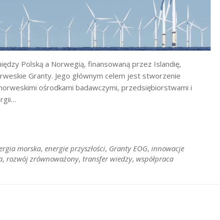
iędzy Polską a Norwegią, finansowaną przez Islandię,
rweskie Granty. Jego głównym celem jest stworzenie
norweskimi ośrodkami badawczymi, przedsiębiorstwami i
rgii…
ergia morska
,
energie przyszłości
,
Granty EOG
,
innowacje
a
,
rozwój zrównoważony
,
transfer wiedzy
,
współpraca