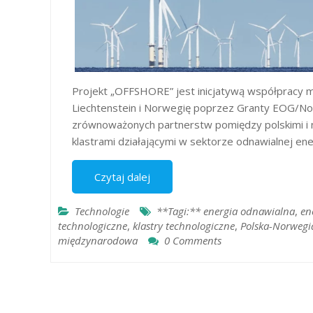
Projekt „OFFSHORE” jest inicjatywą współpracy m
Liechtenstein i Norwegię poprzez Granty EOG/No
zrównoważonych partnerstw pomiędzy polskimi i 
klastrami działającymi w sektorze odnawialnej ene
Czytaj dalej
Technologie
**Tagi:** energia odnawialna
,
en
technologiczne
,
klastry technologiczne
,
Polska-Norwegi
międzynarodowa
0 Comments