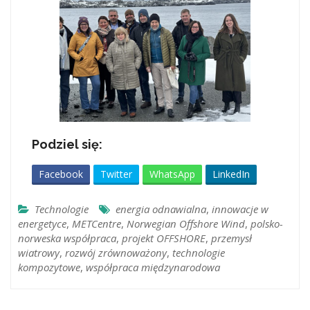
Podziel się:
Facebook
Twitter
WhatsApp
LinkedIn
Technologie
energia odnawialna
,
innowacje w
energetyce
,
METCentre
,
Norwegian Offshore Wind
,
polsko-
norweska współpraca
,
projekt OFFSHORE
,
przemysł
wiatrowy
,
rozwój zrównoważony
,
technologie
kompozytowe
,
współpraca międzynarodowa