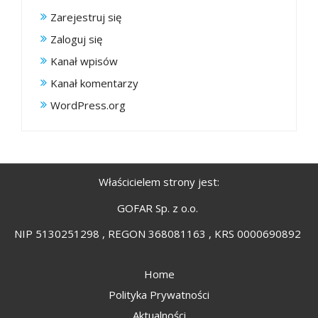
Zarejestruj się
Zaloguj się
Kanał wpisów
Kanał komentarzy
WordPress.org
Właścicielem strony jest:
GOFAR Sp. z o.o.
NIP 5130251298 , REGON 368081163 , KRS 0000690892
Home
Polityka Prywatności
Aktualności