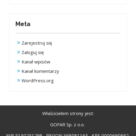
Meta
Zarejestruj się
Zaloguj się
Kanał wpisów
Kanał komentarzy
WordPress.org
Właścicielem strony jest:
GOFAR Sp. z o.o.
NIP 5130251298 , REGON 368081163 , KRS 0000690892