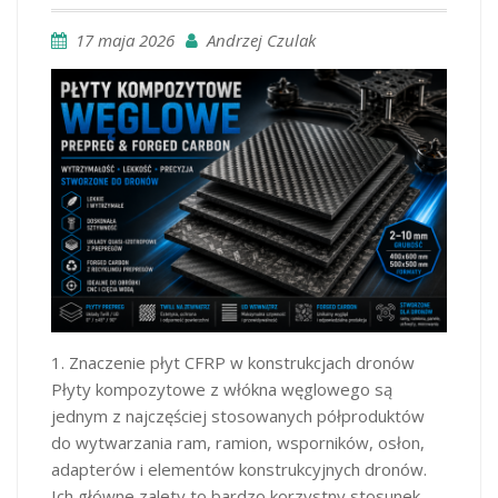
17 maja 2026
Andrzej Czulak
1. Znaczenie płyt CFRP w konstrukcjach dronów
Płyty kompozytowe z włókna węglowego są
jednym z najczęściej stosowanych półproduktów
do wytwarzania ram, ramion, wsporników, osłon,
adapterów i elementów konstrukcyjnych dronów.
Ich główne zalety to bardzo korzystny stosunek