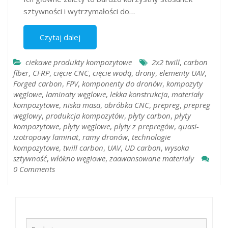
sztywności i wytrzymałości do…
Czytaj dalej
ciekawe produkty kompozytowe
2x2 twill
,
carbon
fiber
,
CFRP
,
cięcie CNC
,
cięcie wodą
,
drony
,
elementy UAV
,
Forged carbon
,
FPV
,
komponenty do dronów
,
kompozyty
węglowe
,
laminaty węglowe
,
lekka konstrukcja
,
materiały
kompozytowe
,
niska masa
,
obróbka CNC
,
prepreg
,
prepreg
węglowy
,
produkcja kompozytów
,
płyty carbon
,
płyty
kompozytowe
,
płyty węglowe
,
płyty z prepregów
,
quasi-
izotropowy laminat
,
ramy dronów
,
technologie
kompozytowe
,
twill carbon
,
UAV
,
UD carbon
,
wysoka
sztywność
,
włókno węglowe
,
zaawansowane materiały
0 Comments