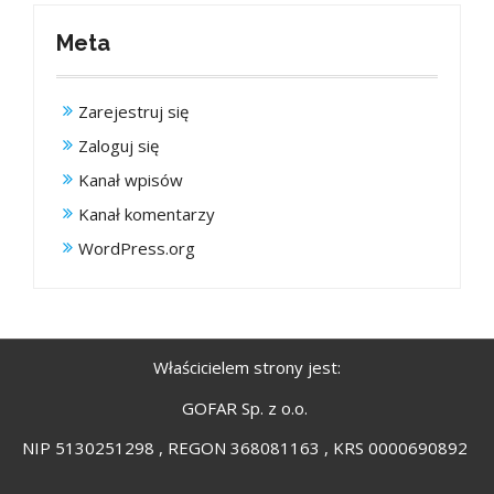
Meta
Zarejestruj się
Zaloguj się
Kanał wpisów
Kanał komentarzy
WordPress.org
Właścicielem strony jest:
GOFAR Sp. z o.o.
NIP 5130251298 , REGON 368081163 , KRS 0000690892