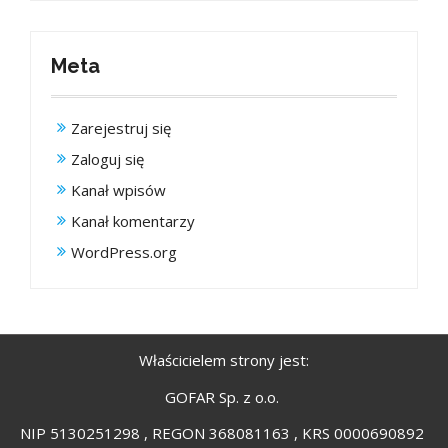
Meta
Zarejestruj się
Zaloguj się
Kanał wpisów
Kanał komentarzy
WordPress.org
Właścicielem strony jest:
GOFAR Sp. z o.o.
NIP 5130251298 , REGON 368081163 , KRS 0000690892