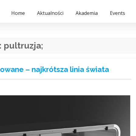
Home
Aktualności
Akademia
Events
:
pultruzja;
owane – najkrótsza linia świata