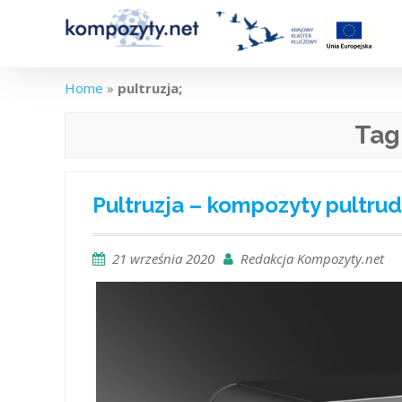
Skip
to
content
Home
»
pultruzja;
Tag
Pultruzja – kompozyty pultrud
21 września 2020
Redakcja Kompozyty.net