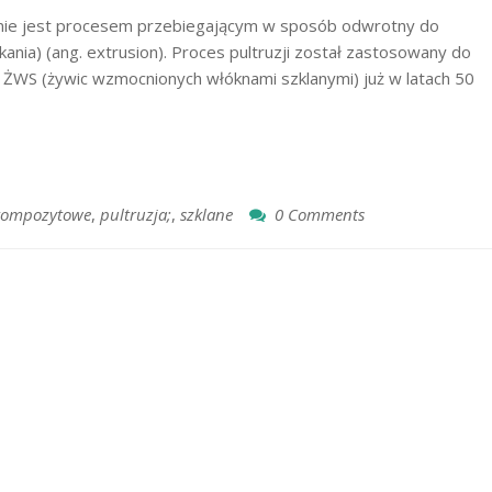
ąganie jest procesem przebiegającym w sposób odwrotny do
nia) (ang. extrusion). Proces pultruzji został zastosowany do
 ŻWS (żywic wzmocnionych włóknami szklanymi) już w latach 50
 kompozytowe
,
pultruzja;
,
szklane
0 Comments