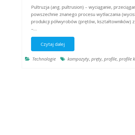
Pultruzja (ang. pultrusion) – wyciąganie, przeci
powszechnie znanego procesu wytłaczania (wyciska
produkcji półwyrobów (prętów, kształtowników) z
–…
Czytaj dalej
Technologie
kompozyty
,
pręty
,
profile
,
profile