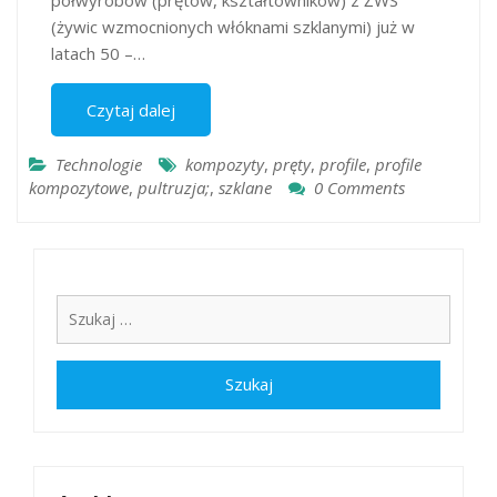
półwyrobów (prętów, kształtowników) z ŻWS
(żywic wzmocnionych włóknami szklanymi) już w
latach 50 –…
Czytaj dalej
Technologie
kompozyty
,
pręty
,
profile
,
profile
kompozytowe
,
pultruzja;
,
szklane
0 Comments