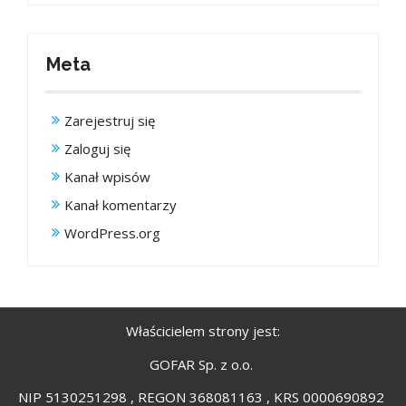
Meta
Zarejestruj się
Zaloguj się
Kanał wpisów
Kanał komentarzy
WordPress.org
Właścicielem strony jest:
GOFAR Sp. z o.o.
NIP 5130251298 , REGON 368081163 , KRS 0000690892