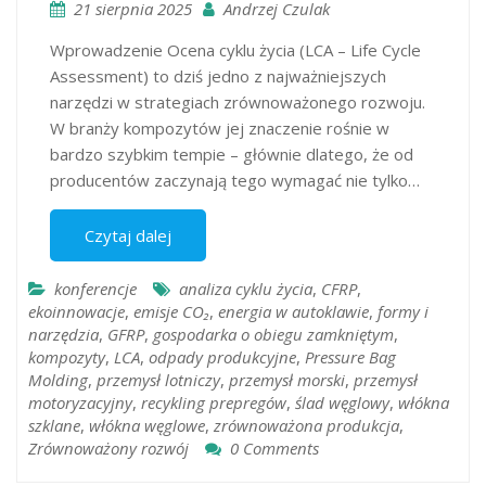
21 sierpnia 2025
Andrzej Czulak
Wprowadzenie Ocena cyklu życia (LCA – Life Cycle
Assessment) to dziś jedno z najważniejszych
narzędzi w strategiach zrównoważonego rozwoju.
W branży kompozytów jej znaczenie rośnie w
bardzo szybkim tempie – głównie dlatego, że od
producentów zaczynają tego wymagać nie tylko…
Czytaj dalej
konferencje
analiza cyklu życia
,
CFRP
,
ekoinnowacje
,
emisje CO₂
,
energia w autoklawie
,
formy i
narzędzia
,
GFRP
,
gospodarka o obiegu zamkniętym
,
kompozyty
,
LCA
,
odpady produkcyjne
,
Pressure Bag
Molding
,
przemysł lotniczy
,
przemysł morski
,
przemysł
motoryzacyjny
,
recykling prepregów
,
ślad węglowy
,
włókna
szklane
,
włókna węglowe
,
zrównoważona produkcja
,
Zrównoważony rozwój
0 Comments