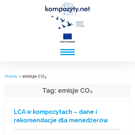
Home
»
emisje CO₂
Tag:
emisje CO₂
LCA w kompozytach – dane i
rekomendacje dla menedżerów