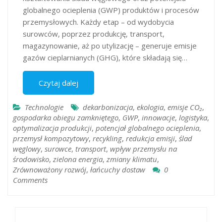
globalnego ocieplenia (GWP) produktów i procesów
przemysłowych. Każdy etap – od wydobycia
surowców, poprzez produkcję, transport,
magazynowanie, aż po utylizację – generuje emisje
gazów cieplarnianych (GHG), które składają się…
Czytaj dalej
Technologie
dekarbonizacja
,
ekologia
,
emisje CO₂
,
gospodarka obiegu zamkniętego
,
GWP
,
innowacje
,
logistyka
,
optymalizacja produkcji
,
potencjał globalnego ocieplenia
,
przemysł kompozytowy
,
recykling
,
redukcja emisji
,
ślad
węglowy
,
surowce
,
transport
,
wpływ przemysłu na
środowisko
,
zielona energia
,
zmiany klimatu
,
Zrównoważony rozwój
,
łańcuchy dostaw
0
Comments