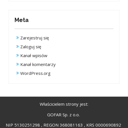
Meta
Zarejestruj się
Zaloguj się
Kanał wpisów
Kanał komentarzy
WordPress.org
Właścicielem strony jest:
GOFAR Sp. z o.o.
NIP 5130251298 , REGON 368081163 , KRS 0000690892