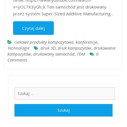
filmie: https://www.youtube.com/watch?
v=yOL7K3yGh_k Ten samochód jest drukowany
przez system Super-Sized Additive Manufacturing…
Czytaj dalej
ciekawe produkty kompozytowe
,
konferencje
,
Technologie
druk 3D
,
druk kompozytów
,
drukowanie
kompozytów
,
drukowany samochód
,
FDM
0
Comments