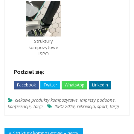
Struktury
kompozytowe
ISPO
Podziel się:
Facebook
Twitter
WhatsApp
LinkedIn
ciekawe produkty kompozytowe
,
imprezy podobne
,
konferencje
,
Targi
ISPO 2019
,
rekreacja
,
sport
,
targi
Struktury kompozytowe – narty