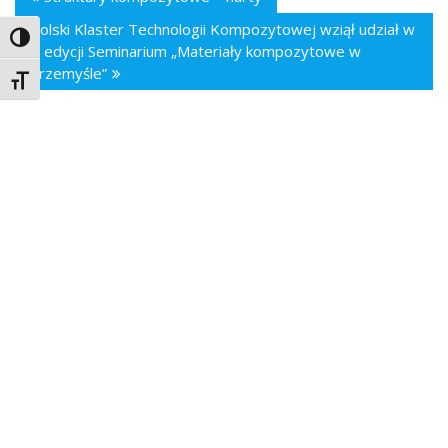
Polski Klaster Technologii Kompozytowej wziął udział w
Toggle High Contrast
II edycji Seminarium „Materiały kompozytowe w
przemyśle”
Toggle Font size