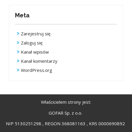
Meta
Zarejestruj się
Zaloguj się
Kanał wpisów
Kanał komentarzy
WordPress.org
Właścicielem strony jest:
GOFAR Sp. z o.o.
NIP 5130251298 , REGON 368081163 , KRS 0000690892