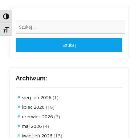
Toggle High Contrast
Toggle Font size
Archiwum:
sierpień 2026
(1)
lipiec 2026
(18)
czerwiec 2026
(7)
maj 2026
(4)
kwiecień 2026
(15)