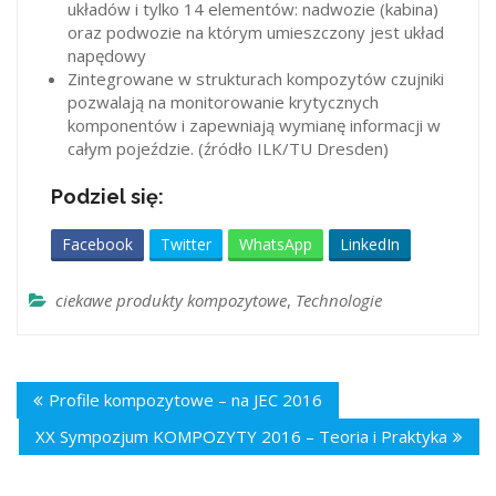
układów i tylko 14 elementów: nadwozie (kabina)
oraz podwozie na którym umieszczony jest układ
napędowy
Zintegrowane w strukturach kompozytów czujniki
pozwalają na monitorowanie krytycznych
komponentów i zapewniają wymianę informacji w
całym pojeździe. (źródło ILK/TU Dresden)
Podziel się:
Facebook
Twitter
WhatsApp
LinkedIn
ciekawe produkty kompozytowe
,
Technologie
Profile kompozytowe – na JEC 2016
XX Sympozjum KOMPOZYTY 2016 – Teoria i Praktyka