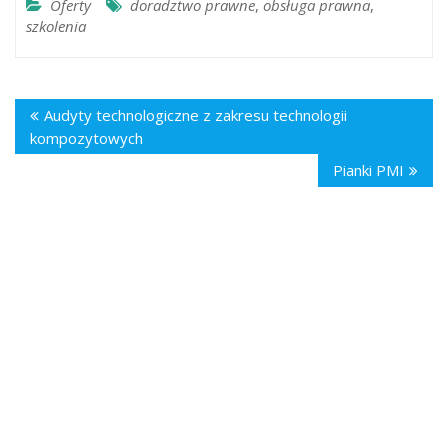
Oferty
doradztwo prawne
,
obsługa prawna
,
szkolenia
Audyty technologiczne z zakresu technologii
kompozytowych
Pianki PMI