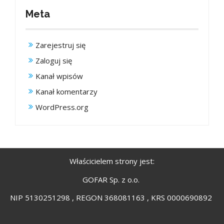
Meta
Zarejestruj się
Zaloguj się
Kanał wpisów
Kanał komentarzy
WordPress.org
Właścicielem strony jest:
GOFAR Sp. z o.o.
NIP 5130251298 , REGON 368081163 , KRS 0000690892