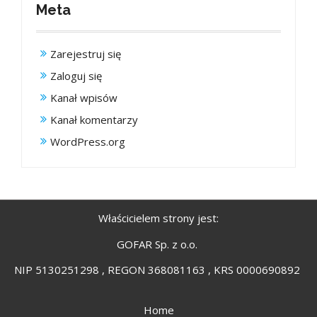
Meta
Zarejestruj się
Zaloguj się
Kanał wpisów
Kanał komentarzy
WordPress.org
Właścicielem strony jest:
GOFAR Sp. z o.o.
NIP 5130251298 , REGON 368081163 , KRS 0000690892
Home