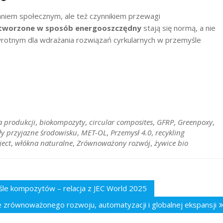
aniem społecznym, ale też czynnikiem przewagi
i tworzone w sposób energooszczędny
stają się normą, a nie
rotnym dla wdrażania rozwiązań cyrkularnych w przemyśle
 produkcji
,
biokompozyty
,
circular composites
,
GFRP
,
Greenpoxy
,
ły przyjazne środowisku
,
MET-OL
,
Przemysł 4.0
,
recykling
ject
,
włókna naturalne
,
Zrównoważony rozwój
,
żywice bio
le kompozytów – relacja z JEC World 2025
zrównoważonego rozwoju, automatyzacji i globalnej ekspansji