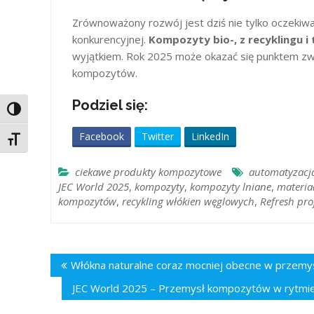
Zrównoważony rozwój jest dziś nie tylko oczekiw
konkurencyjnej.
Kompozyty bio-, z recyklingu 
wyjątkiem. Rok 2025 może okazać się punktem zw
kompozytów.
Podziel się:
Toggle High Contrast
Facebook
Twitter
LinkedIn
Toggle Font size
ciekawe produkty kompozytowe
automatyzacja
JEC World 2025
,
kompozyty
,
kompozyty lniane
,
materia
kompozytów
,
recykling włókien węglowych
,
Refresh pro
Nawigacja
Włókna naturalne coraz mocniej obecne w przemyś
wpisu
JEC World 2025 – Przemysł kompozytów w rytmie 