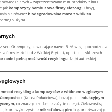
ę odwiedzających – zaprezentowano m.in. produkty z lnu i
ie jak
kompozyty bambusowe firmy Xietong
(Chiny),
ała się również
biodegradowalna mata z włókien
rotnego użycia.
arnych
 serii Greenpoxy, zawierające nawet 51% węgla pochodzenia
ca firmy Metol Ltd z Wielkiej Brytanii, oparta na cyklicznych
rzanie i pełną możliwość recyklingu
dzięki autorskiej
 węglowych
h metod recyklingu kompozytów z włóknem węglowym
.
 Composites
(Korea Południowa), bazująca na
indukcyjnym
tycznym
, co znacząco redukuje zużycie energii. Ciekawostką
anu, która wykorzystuje
mikrofalową pirolizę
, przetwarzając