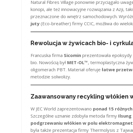
Natural Fibres Village ponownie przyciągało uwag
konopi, ale też innowacyjne rozwiązania z Azji, tak
przeznaczone do wnętrz samochodowych. Wyróżni
juty
(Eco-breather) firmy CCIC, możliwa do wielok
Rewolucja w żywicach bio- i cyrkul
Francuska firma
Sicomin
prezentowała epoksydy z
bio. Nowością był
MET-OL™
, termoplastyczna żywi
oligomerach PBT. Materiał oferuje
łatwe przetwa
metodzie solwolizy.
Zaawansowany recykling włókien
W JEC World zaprezentowano
ponad 15 różnyc
Szczególne uznanie zdobyła metoda firmy
Ilsung
podgrzewaniu włókien w polu elektromagne
była także prezentacja firmy Thermolysis z Tajw