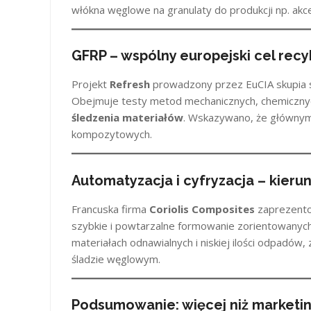
włókna węglowe na granulaty do produkcji np. ak
GFRP – wspólny europejski cel rec
Projekt
Refresh
prowadzony przez EuCIA skupia s
Obejmuje testy metod mechanicznych, chemicznych
śledzenia materiałów
. Wskazywano, że głównym
kompozytowych.
Automatyzacja i cyfryzacja – kierun
Francuska firma
Coriolis Composites
zaprezento
szybkie i powtarzalne formowanie zorientowany
materiałach odnawialnych i niskiej ilości odpadów
śladzie węglowym.
Podsumowanie: więcej niż marketin