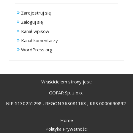
Zarejestruj się
Zaloguj się
Kanał wpisów
Kanał komentarzy
WordPress.org
Właścicielem strony jest:
GOFAR Sp. z o.o.
NIP 5130251298 , REGON 368081163 , KRS 0000690892
Home
Polityka Prywatności