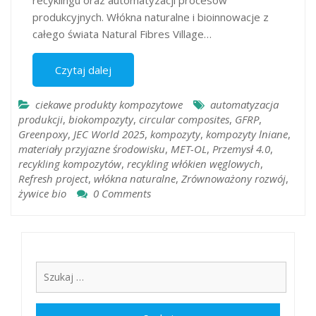
recyklingu oraz automatyzacji procesów
produkcyjnych. Włókna naturalne i bioinnowacje z
całego świata Natural Fibres Village…
Czytaj dalej
ciekawe produkty kompozytowe
automatyzacja
produkcji
,
biokompozyty
,
circular composites
,
GFRP
,
Greenpoxy
,
JEC World 2025
,
kompozyty
,
kompozyty lniane
,
materiały przyjazne środowisku
,
MET-OL
,
Przemysł 4.0
,
recykling kompozytów
,
recykling włókien węglowych
,
Refresh project
,
włókna naturalne
,
Zrównoważony rozwój
,
żywice bio
0 Comments