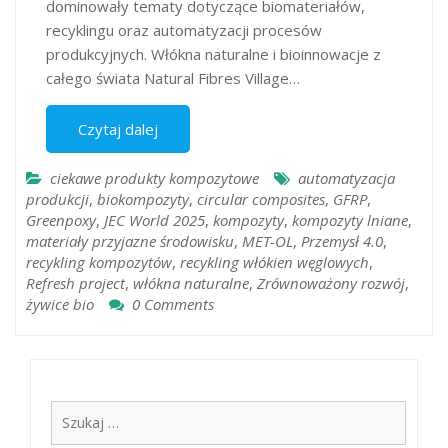
dominowały tematy dotyczące biomateriałów,
recyklingu oraz automatyzacji procesów
produkcyjnych. Włókna naturalne i bioinnowacje z
całego świata Natural Fibres Village…
Czytaj dalej
ciekawe produkty kompozytowe
automatyzacja
produkcji
,
biokompozyty
,
circular composites
,
GFRP
,
Greenpoxy
,
JEC World 2025
,
kompozyty
,
kompozyty lniane
,
materiały przyjazne środowisku
,
MET-OL
,
Przemysł 4.0
,
recykling kompozytów
,
recykling włókien węglowych
,
Refresh project
,
włókna naturalne
,
Zrównoważony rozwój
,
żywice bio
0 Comments