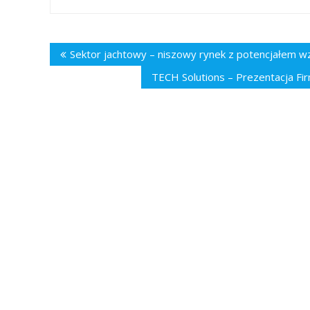
Nawigacja
Sektor jachtowy – niszowy rynek z potencjałem w
wpisu
TECH Solutions – Prezentacja Fi