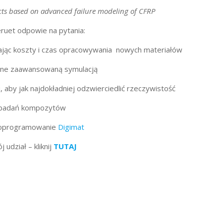
fects based on advanced failure modeling of CFRP
ruet odpowie na pytania:
ąc koszty i czas opracowywania nowych materiałów
lne zaawansowaną symulacją
aby jak najdokładniej odzwierciedlić rzeczywistość
h badań kompozytów
oprogramowanie
Digimat
udział – kliknij
TUTAJ