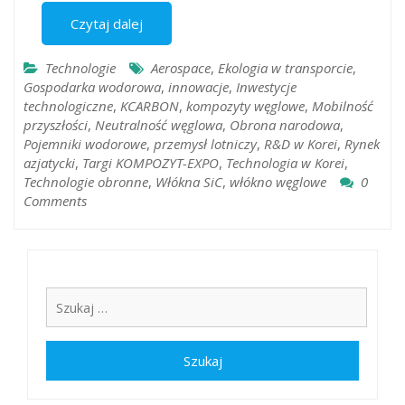
Czytaj dalej
Technologie
Aerospace
,
Ekologia w transporcie
,
Gospodarka wodorowa
,
innowacje
,
Inwestycje
technologiczne
,
KCARBON
,
kompozyty węglowe
,
Mobilność
przyszłości
,
Neutralność węglowa
,
Obrona narodowa
,
Pojemniki wodorowe
,
przemysł lotniczy
,
R&D w Korei
,
Rynek
azjatycki
,
Targi KOMPOZYT-EXPO
,
Technologia w Korei
,
Technologie obronne
,
Włókna SiC
,
włókno węglowe
0
Comments