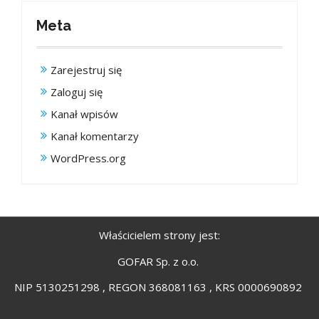
Meta
Zarejestruj się
Zaloguj się
Kanał wpisów
Kanał komentarzy
WordPress.org
Właścicielem strony jest:
GOFAR Sp. z o.o.
NIP 5130251298 , REGON 368081163 , KRS 0000690892