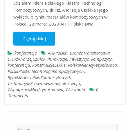
udziałem lidera Polskiego Klastra Technologii
Kompozytowych, dr inż. Andrzeja Czulaka i jego
wykładu o rynku materiałów kompozytowych w
Polsce, 28 marca 2023 AHK Polska Dnia…
Czytaj dalej
konferencje
AHKPolska
,
BranżaTransportowa
,
DrInżAndrzejCzulak
,
innowacje
,
Inwestycje
,
kompozyty
,
konferencja
,
KonstrukcjeLekkie
,
PolskaNiemcyWspółpraca
,
PolskiKlasterTechnologiiKompozytowych
,
RynekMateriałówKompozytowych
,
TechnologieZrównoważonegoRozwoju
,
WspółpracaMiędzynarodowa
,
Wyzwania
0
Comments