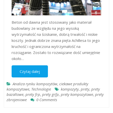
Beton od dawna jest stosowany jako materiał
budowlany ze względu na jego wysoką
wytrzymałość na ściskanie, dobrą trwałość i niskie
koszty. Jednak dobrze znana pięta Achillesa to jego
kruchość i ograniczona wytrzymałość na
rozciąganie. Zostało to rozwiązane dość umiejętnie
około…
Czytaj dalej
Analiza rynku kompozytów
,
ciekawe produkty
kompozytowe
,
Technologie
kompozyty
,
prety
,
prety
bazaltowe
,
prety frp
,
prety grfp
,
prety kompozytowe
,
prety
zbrojeniowe
0 Comments