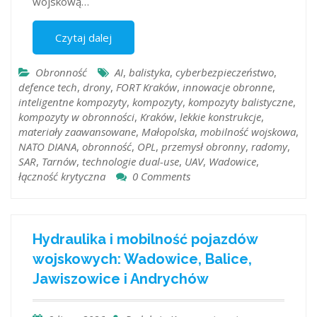
wojskową…
Czytaj dalej
Obronność
AI
,
balistyka
,
cyberbezpieczeństwo
,
defence tech
,
drony
,
FORT Kraków
,
innowacje obronne
,
inteligentne kompozyty
,
kompozyty
,
kompozyty balistyczne
,
kompozyty w obronności
,
Kraków
,
lekkie konstrukcje
,
materiały zaawansowane
,
Małopolska
,
mobilność wojskowa
,
NATO DIANA
,
obronność
,
OPL
,
przemysł obronny
,
radomy
,
SAR
,
Tarnów
,
technologie dual-use
,
UAV
,
Wadowice
,
łączność krytyczna
0 Comments
Hydraulika i mobilność pojazdów
wojskowych: Wadowice, Balice,
Jawiszowice i Andrychów