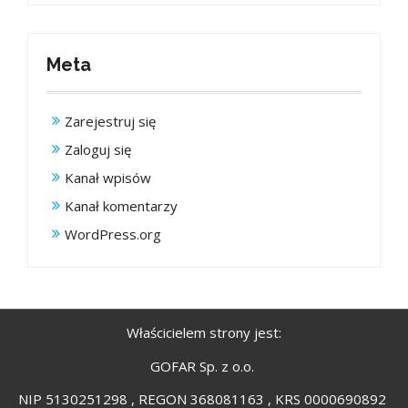
Meta
Zarejestruj się
Zaloguj się
Kanał wpisów
Kanał komentarzy
WordPress.org
Właścicielem strony jest:
GOFAR Sp. z o.o.
NIP 5130251298 , REGON 368081163 , KRS 0000690892