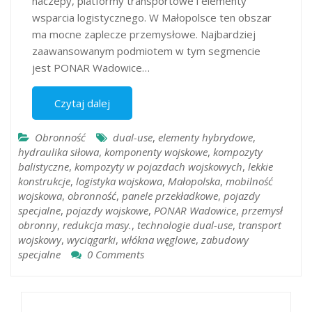
naczepy, platformy transportowe i elementy
wsparcia logistycznego. W Małopolsce ten obszar
ma mocne zaplecze przemysłowe. Najbardziej
zaawansowanym podmiotem w tym segmencie
jest PONAR Wadowice…
Czytaj dalej
Obronność
dual-use
,
elementy hybrydowe
,
hydraulika siłowa
,
komponenty wojskowe
,
kompozyty
balistyczne
,
kompozyty w pojazdach wojskowych
,
lekkie
konstrukcje
,
logistyka wojskowa
,
Małopolska
,
mobilność
wojskowa
,
obronność
,
panele przekładkowe
,
pojazdy
specjalne
,
pojazdy wojskowe
,
PONAR Wadowice
,
przemysł
obronny
,
redukcja masy.
,
technologie dual-use
,
transport
wojskowy
,
wyciągarki
,
włókna węglowe
,
zabudowy
specjalne
0 Comments