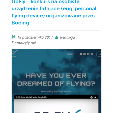
GoFly – konkurs na osobiste
urządzenie latające (eng. personal
flying device) organizowane przez
Boeing
18 października 2017
Redakcja
Kompozyty.net