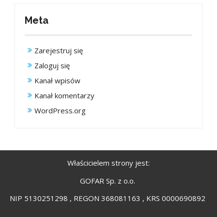
Meta
Zarejestruj się
Zaloguj się
Kanał wpisów
Kanał komentarzy
WordPress.org
Właścicielem strony jest:
GOFAR Sp. z o.o.
NIP 5130251298 , REGON 368081163 , KRS 0000690892