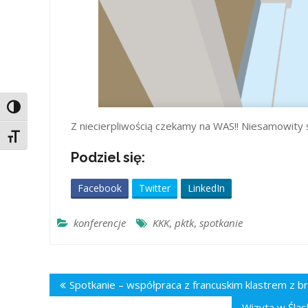
Toggle High Contrast
Z niecierpliwością czekamy na WAS!! Niesamowity 
Toggle Font size
Podziel się:
Facebook
Twitter
LinkedIn
konferencje
KKK
,
pktk
,
spotkanie
Nawigacja
Spotkanie – współpraca z francuskim klastrem z b
wpisu
Wizyta w Ślą