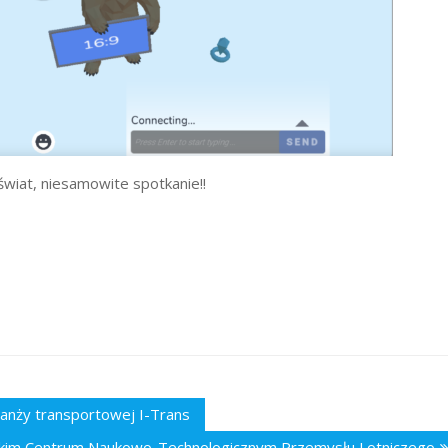
świat, niesamowite spotkanie!!
ranży transportowej I-Trans
skim Centrum Naukowo-Technologicznym Przemysłu Lotniczego