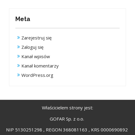
Meta
Zarejestruj się
Zaloguj się
Kanał wpisów
Kanał komentarzy
WordPress.org
Właścicielem strony jest:
GOFAR Sp. z o.o.
NIP 5130251298 , REGON 368081163 , KRS 0000690892