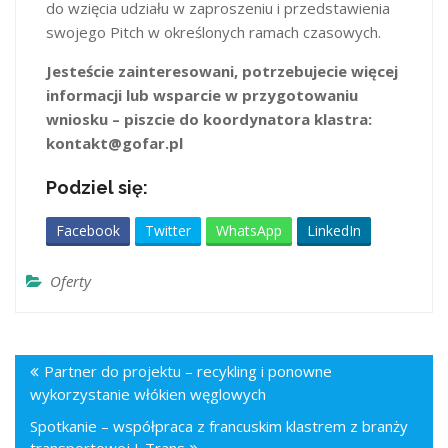
do wzięcia udziału w zaproszeniu i przedstawienia
swojego Pitch w określonych ramach czasowych.
Jesteście zainteresowani, potrzebujecie więcej
informacji lub wsparcie w przygotowaniu
wniosku – piszcie do koordynatora klastra:
kontakt@gofar.pl
Podziel się:
Facebook
Twitter
WhatsApp
LinkedIn
Oferty
Partner do projektu – recykling i ponowne
wykorzystanie włókien węglowych
Spotkanie – współpraca z francuskim klastrem z branży
transportowej I-Trans