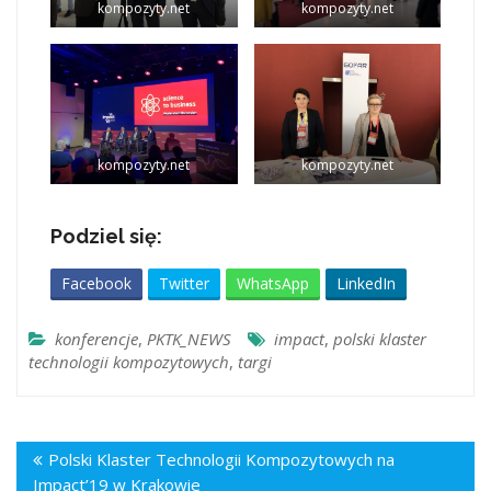
kompozyty.net
kompozyty.net
kompozyty.net
kompozyty.net
Podziel się:
Facebook
Twitter
WhatsApp
LinkedIn
konferencje
,
PKTK_NEWS
impact
,
polski klaster
technologii kompozytowych
,
targi
Polski Klaster Technologii Kompozytowych na
Impact’19 w Krakowie