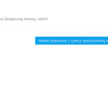
tra Świątecznej Pomocy
,
WOSP
Meble wykonane z żywicy epoksydowej