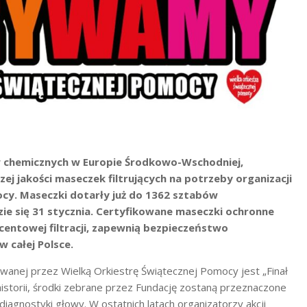
w chemicznych w Europie Środkowo-Wschodniej,
ej jakości maseczek filtrujących na potrzeby organizacji
mocy. Maseczki dotarły już do 1362 sztabów
zie się 31 stycznia. Certyfikowane maseczki ochronne
ocentowej filtracji, zapewnią bezpieczeństwo
 całej Polsce.
anej przez Wielką Orkiestrę Świątecznej Pomocy jest „Finał
historii, środki zebrane przez Fundację zostaną przeznaczone
i diagnostyki głowy. W ostatnich latach organizatorzy akcji