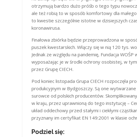
otrzymują bardzo dużo próśb o tego typu nowoczes
ale też robią to w sposób komfortowy dla małego
to kwestie szczególnie istotne w dzisiejszych c
koronawirusa.
Finałowa zbiórka będzie przeprowadzona w sposó
puszek kwestarskich. Włączy się w nią 120 tys. w
Jednak ze względu na pandemię, Fundacja WOŚP wp
wyposażając je w środki ochrony osobistej, w tym
przez Grupę CIECH.
Pod koniec listopada Grupa CIECH rozpoczęła pro
produkcyjnym w Bydgoszczy. Są one wytwarzane w 
surowce od polskich producentów. Skomplikowany i
w kraju, przez uprawnioną do tego instytucję – Ce
układ oddechowy przed stałymi i ciekłymi cząstka
przyznany im certyfikat EN 149:2001 w klasie och
Podziel się: