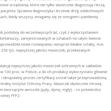
ne urządzenia, które nie tylko skutecznie diagnozują i leczą,
 pacjenta. Sprawna diagnostyka i leczenie dróg oddechowych
zasach, kiedy wszyscy zmagamy się ze smogiem i pandemią
b podobny do wcześniejszych lat, czyli z wykorzystaniem
olontariuszy, zarejestrowanych w sztabach na całym świecie.
rowadziła nowe rozwiązania i wesprze lokalne sztaby, m.in.
 250 tys. najwyższej jakości maseczek, przekazanych
dukcję najwyższej jakości maseczek ochronnych w zakładzie
100 proc. w Polsce, a do ich produkcji wykorzystano głównie
 skrupulatny proces certyfikacji został także przeprowadzony
ntralny Instytut Ochrony Pracy. Maseczki skutecznie chronią
mi tworzącymi aerozole (pyły, dymy, mgły) – co potwierdza
ronnej FFP2.