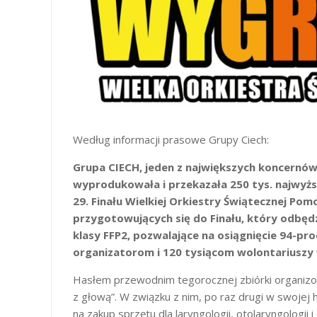
Według informacji prasowe Grupy Ciech:
Grupa CIECH, jeden z największych koncernó
wyprodukowała i przekazała 250 tys. najwyższ
29. Finału Wielkiej Orkiestry Świątecznej Po
przygotowujących się do Finału, który odbęd
klasy FFP2, pozwalające na osiągnięcie 94-pr
organizatorom i 120 tysiącom wolontariuszy w
Hasłem przewodnim tegorocznej zbiórki organizow
z głową”. W związku z nim, po raz drugi w swojej 
na zakup sprzętu dla laryngologii, otolaryngologii 