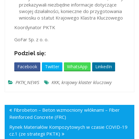
przekazywali niezbędne informacje dotyczące
swojej działalności, konieczne do przygotowania
wniosku o statut Krajowego Klastra Kluczowego
Koordynator PKTK
GoFar Sp. z o. o.
Podziel się:
Facebook
Twitter
WhatsApp
LinkedIn
PKTK_NEWS
KKK
,
krajowy klaster kluczowy
Fibrobeton – Beton wzmocniony włóknami – Fiber
Reinforced Concrete (FRC)
Rynek Materiałów Kompozytowych w czasie COVID-19
cz.1 (ze strategii PKTK)