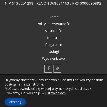
NIP 5130251298 , REGON 368081163 , KRS 0000690892
Home
Polityka Prywatności
Aktualności
Kontakt
Regulamin
Usługi
Wydawnictwo
kontakt@kompozyty.net
Używamy ciasteczek, aby zapewnić Państwu najwyższy poziom
obsługi na naszej stronie.
Możesz dowiedzieć się więcej o tym, których ciasteczek
ustawieniach
.
używamy, lub wyłącz je w
Copyright © All rights reserved Kompozyty.net
Akceptuj