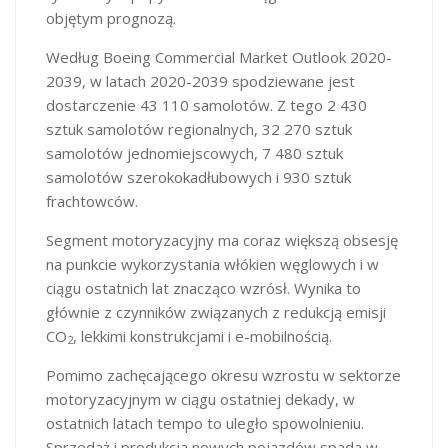
objętym prognozą.
Według Boeing Commercial Market Outlook 2020-
2039, w latach 2020-2039 spodziewane jest
dostarczenie 43 110 samolotów. Z tego 2 430
sztuk samolotów regionalnych, 32 270 sztuk
samolotów jednomiejscowych, 7 480 sztuk
samolotów szerokokadłubowych i 930 sztuk
frachtowców.
Segment motoryzacyjny ma coraz większą obsesję
na punkcie wykorzystania włókien węglowych i w
ciągu ostatnich lat znacząco wzrósł. Wynika to
głównie z czynników związanych z redukcją emisji
CO
, lekkimi konstrukcjami i e-mobilnością.
2
Pomimo zachęcającego okresu wzrostu w sektorze
motoryzacyjnym w ciągu ostatniej dekady, w
ostatnich latach tempo to uległo spowolnieniu.
Sprzedaż i produkcja nowych pojazdów spada w