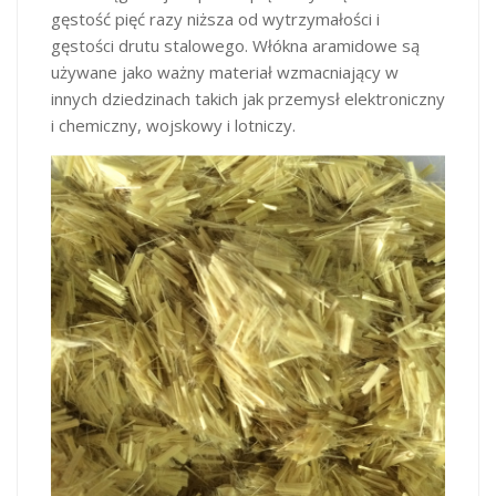
gęstość pięć razy niższa od wytrzymałości i
gęstości drutu stalowego. Włókna aramidowe są
używane jako ważny materiał wzmacniający w
innych dziedzinach takich jak przemysł elektroniczny
i chemiczny, wojskowy i lotniczy.