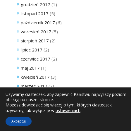
grudzień 2017
(1)
listopad 2017
(5)
październik 2017
(6)
wrzesień 2017
(5)
sierpień 2017
(2)
lipiec 2017
(2)
czerwiec 2017
(2)
maj 2017
(1)
kwiecień 2017
(3)
marzec 2017
(7)
Używamy ciasteczek, aby zapewnić Państwu najwyższy poziom
luty 2017
(1)
obsługi na naszej stronie.
styczeń 2017
(2)
Możesz dowiedzieć się więcej o tym, których ciasteczek
ustawieniach
.
używamy, lub wyłącz je w
październik 2016
(1)
Akceptuj
wrzesień 2016
(2)