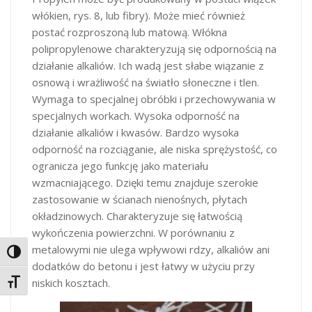
włókien, rys. 8, lub fibry). Może mieć również
postać rozproszoną lub matową. Włókna
polipropylenowe charakteryzują się odpornością na
działanie alkaliów. Ich wadą jest słabe wiązanie z
osnową i wrażliwość na światło słoneczne i tlen.
Wymaga to specjalnej obróbki i przechowywania w
specjalnych workach. Wysoka odporność na
działanie alkaliów i kwasów. Bardzo wysoka
odporność na rozciąganie, ale niska sprężystość, co
ogranicza jego funkcję jako materiału
wzmacniającego. Dzięki temu znajduje szerokie
zastosowanie w ścianach nienośnych, płytach
okładzinowych. Charakteryzuje się łatwością
wykończenia powierzchni. W porównaniu z
metalowymi nie ulega wpływowi rdzy, alkaliów ani
Toggle High Contrast
dodatków do betonu i jest łatwy w użyciu przy
niskich kosztach.
Toggle Font size