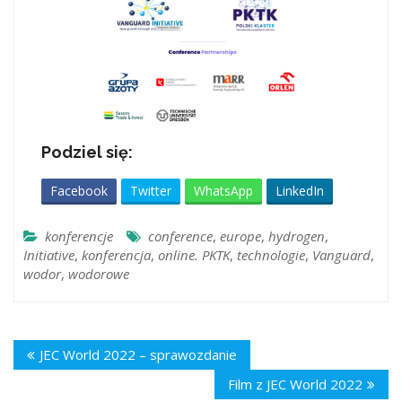
Podziel się:
Facebook
Twitter
WhatsApp
LinkedIn
konferencje
conference
,
europe
,
hydrogen
,
Initiative
,
konferencja
,
online. PKTK
,
technologie
,
Vanguard
,
wodor
,
wodorowe
JEC World 2022 – sprawozdanie
Film z JEC World 2022