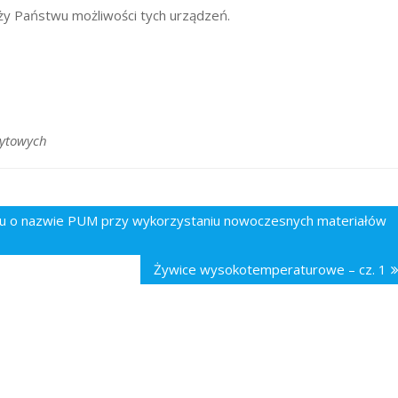
liży Państwu możliwości tych urządzeń.
ytowych
laksu o nazwie PUM przy wykorzystaniu nowoczesnych materiałów
Żywice wysokotemperaturowe – cz. 1