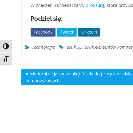
W znaczeniu umieszczamy
broszurę
, która przyb
Podziel się:
Facebook
Twitter
LinkedIn
Technologie
druk 3D
,
druk elementów kompoz
Toggle High Contrast
Toggle Font size
Nawigacja
Modernizacja konstrukcji fotela do pracy lub re
wpisu
kompozytowych