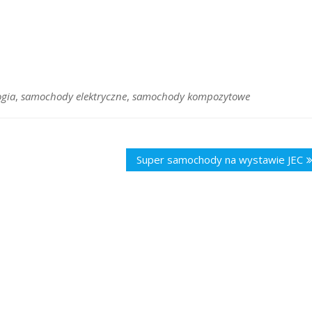
ogia
,
samochody elektryczne
,
samochody kompozytowe
Super samochody na wystawie JEC