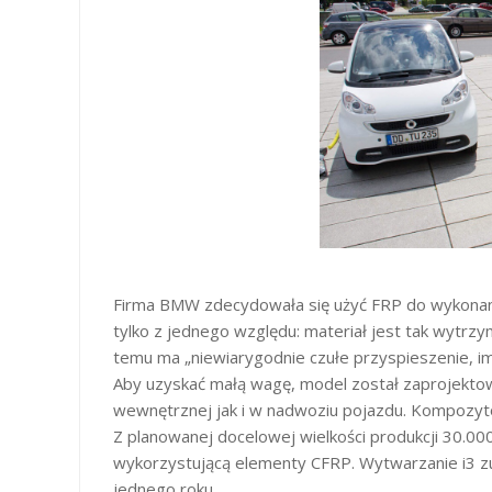
Firma BMW zdecydowała się użyć FRP do wykonania c
tylko z jednego względu: materiał jest tak wytrzyma
temu ma „niewiarygodnie czułe przyspieszenie, im
Aby uzyskać małą wagę, model został zaprojekto
wewnętrznej jak i w nadwoziu pojazdu. Kompozy
Z planowanej docelowej wielkości produkcji 30.0
wykorzystującą elementy CFRP. Wytwarzanie i3 z
jednego roku