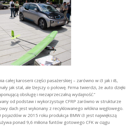
ałej karoserii części pasażerskiej – zarówno w i3 jak i i8,
ły jak stal, ale lżejszy o połowę. Firma twierdzi, że auto dzięki
ponującą obsługę i niezaprzeczalną wydajność.”
wany od podstaw i wykorzystuje CFRP zarówno w strukturze
towy dach jest wykonany z recyklowanego włókna węglowego.
00 pojazdów w 2015 roku produkcja BMW i3 jest największą
używa ponad 9,6 miliona funtów gotowego CFK w ciągu