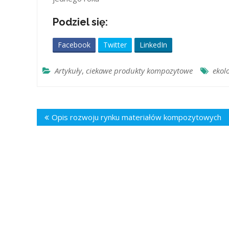
Podziel się:
Facebook
Twitter
LinkedIn
Artykuły
,
ciekawe produkty kompozytowe
ekol
Nawigacja
Opis rozwoju rynku materiałów kompozytowych
wpisu