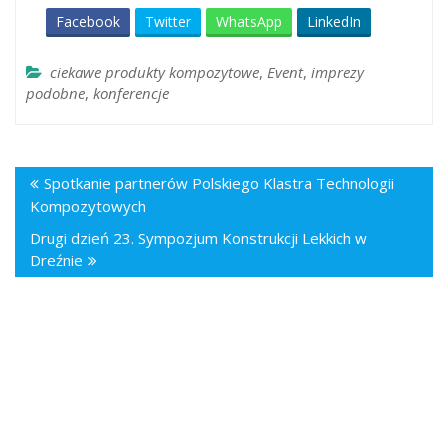
Facebook
Twitter
WhatsApp
LinkedIn
ciekawe produkty kompozytowe
,
Event
,
imprezy
podobne
,
konferencje
Spotkanie partnerów Polskiego Klastra Technologii
Kompozytowych
Drugi dzień 23. Sympozjum Konstrukcji Lekkich w
Dreźnie