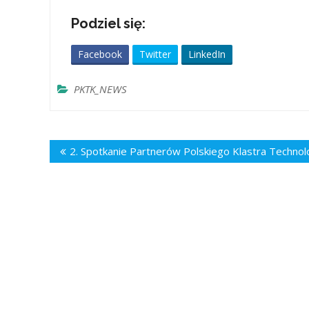
Podziel się:
Facebook
Twitter
LinkedIn
PKTK_NEWS
Nawigacja
2. Spotkanie Partnerów Polskiego Klastra Techn
wpisu