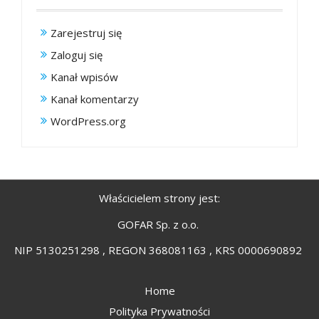
Zarejestruj się
Zaloguj się
Kanał wpisów
Kanał komentarzy
WordPress.org
Właścicielem strony jest:
GOFAR Sp. z o.o.
NIP 5130251298 , REGON 368081163 , KRS 0000690892
Home
Polityka Prywatności