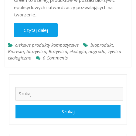
Green to szereg produktów w postaci bio-żywic
epoksydowych i utwardzaczy pozwalających na
tworzenie…
Czytaj dalej
ciekawe produkty kompozytowe
bioprodukt
,
Bioresin
,
biozywica
,
Bożywica
,
ekologia
,
nagroda
,
żywica
ekologiczna
0 Comments